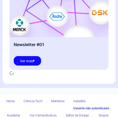
Newsletter #01
Ver mais
Home
Ciência Tech
Membros
metaBits
© 2026 - metaDoctors
Usuário não autenticado
Academy
Ind. Farmacêuticas
Editor de Design
Grupos