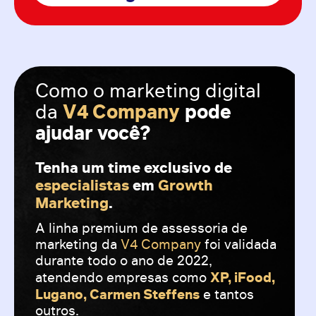
Como o marketing digital
V4 Company
pode
da
ajudar você?
Tenha um time exclusivo de
especialistas
em
Growth
Marketing
.
A linha premium de assessoria de
marketing
da
V4 Company
foi validada
durante todo
o ano de 2022,
XP, iFood,
atendendo empresas como
Lugano, Carmen Steffens
e tantos
outros.