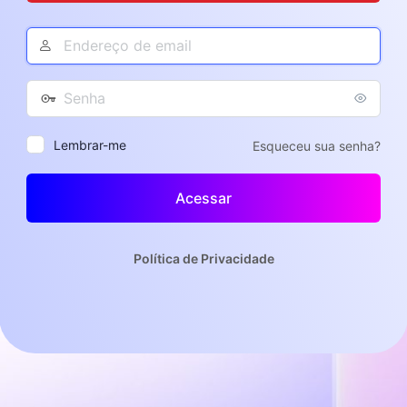
Endereço
de
Acessar
e-
Senha
mail
Lembrar-me
Esqueceu sua senha?
Política de Privacidade