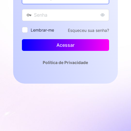
de
Acessar
e-
Senha
mail
Lembrar-me
Esqueceu sua senha?
Política de Privacidade