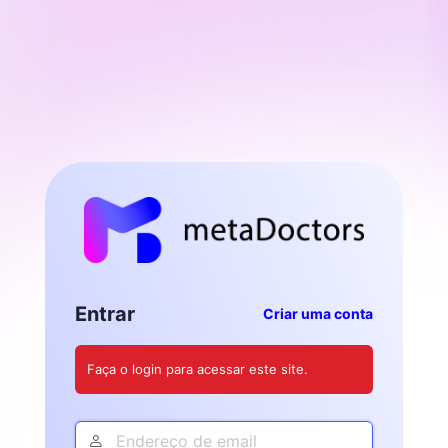
Entrar
Criar uma conta
Faça o login para acessar este site.
Endereço